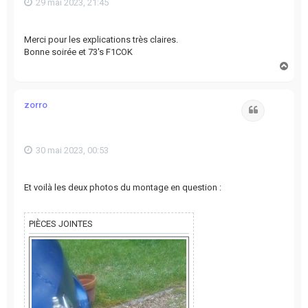
29 mai 2023, 21:45
Merci pour les explications très claires.
Bonne soirée et 73's F1COK
H
a
u
t
zorro
Citation
30 mai 2023, 00:53
Et voilà les deux photos du montage en question :
PIÈCES JOINTES