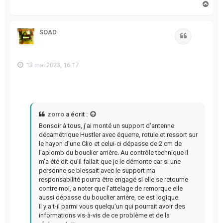
H
a
u
t
SOAD
Citation
13 mai 2023, 16:17
zorro
a écrit :
Bonsoir à tous, j'ai monté un support d'antenne
décamétrique Hustler avec équerre, rotule et ressort sur
le hayon d'une Clio et celui-ci dépasse de 2 cm de
l'aplomb du bouclier arrière. Au contrôle technique il
m'a été dit qu'il fallait que je le démonte car si une
personne se blessait avec le support ma
responsabilité pourra être engagé si elle se retourne
contre moi, a noter que l'attelage de remorque elle
aussi dépasse du bouclier arrière, ce est logique.
Il y a t-il parmi vous quelqu'un qui pourrait avoir des
informations vis-à-vis de ce problème et de la