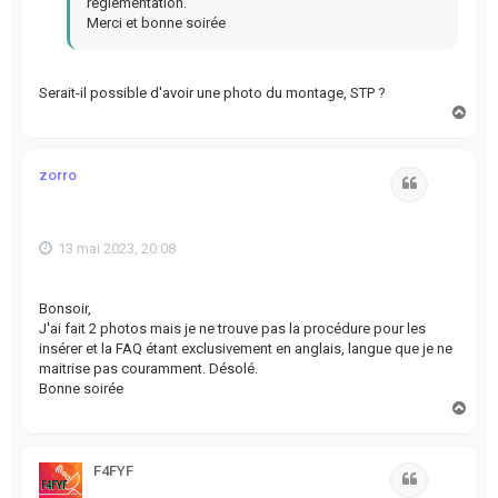
réglementation.
Merci et bonne soirée
Serait-il possible d'avoir une photo du montage, STP ?
H
a
u
t
zorro
Citation
13 mai 2023, 20:08
Bonsoir,
J'ai fait 2 photos mais je ne trouve pas la procédure pour les
insérer et la FAQ étant exclusivement en anglais, langue que je ne
maitrise pas couramment. Désolé.
Bonne soirée
H
a
u
t
F4FYF
Citation