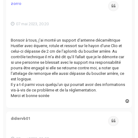
zorro
Citation
07 mai 2023, 20:20
Bonsoir à tous, j'ai monté un support d'antenne décamétrique
Hustler avec équerre, rotule et ressort sur le hayon d'une Clio et
celui-ci dépasse de 2 cm de l'aplomb du bouclier arrière. Au
contrôle technique il m'a été dit qu'il fallait que je le démonte car
si une personne se blessait avec le support ma responsabilité
pourra être engagé si elle se retourne contre moi, a noter que
l'attelage de remorque elle aussi dépasse du bouclier arrière, ce
est logique.
Il y a t-il parmi vous quelqu'un qui pourrait avoir des informations
vis-à-vis de ce problème et de la réglementation.
Merci et bonne soirée
H
a
u
t
didiervb01
Citation