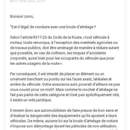
07 mai 2023, 22:07
Bonsoir zorro,
"Est-il légal de conduire avec une boule d’attelage ?
Selon l’article R317-23 du Code de la Route, « tout véhicule à
moteur, toute remorque, à l’exception des matériels agricoles ou
de travaux publics, doit être aménagé de manière à réduire autant
que possible, en cas de collision, les risques d’accidents
corporels, aussi bien pour les occupants du véhicule que pour
les autres usagers de la route ».
Par conséquent, il est interdit de placer un élément ou un
ornement tranchant ou pointu sur les faces avant, latérales et
arrière du véhicule. Votre assurance auto pourrait d’ailleurs ne pas
vous couvrir pour ce motif. Mais comme le crochet d’attelage ne
fait pas partie de cette catégorie et n’est pas spécifiquement cité,
il existe un vide juridique.
Il revient donc aux automobilistes de faire preuve de bon sens et
d’évaluer la dangerosité des équipements qu’ils ajoutent à leurs
véhicules. De même, aucune loi sur la boule d’attelage de voiture
n’impose son démontage durant les périodes de non-utilisation.