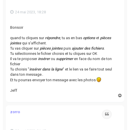
24 mai 2023, 18:28
Bonsoir
quand tu cliques sur
répondre
, tu as en bas
options
et
pièces
jointes
qui s'affichent.
Tu vas cliquer sur
pièces jointes
puis
ajouter des fichiers
.
Tu sélectionnes le fichier choisis et tu cliques sur OK
Il va te proposer
insérer
ou
supprimer
en face du nom de ton
fichier
Tu choisis "
insérer dans la ligne
" et le lien va se faire tout seul
dans ton message..
Et tu pourras envoyer ton message avec les photos
Jeff
H
a
u
t
zorro
Citation