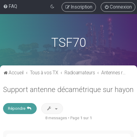
FAQ
Inscription
Connexion
TSF70
Accueil
Tous à vos TX
Radioamateurs
Antennes radioamateurs
Support antenne décamétrique sur hayon
Répondre
8 messages • Page
1
sur
1