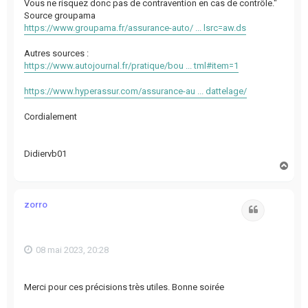
Vous ne risquez donc pas de contravention en cas de contrôle."
Source groupama
https://www.groupama.fr/assurance-auto/ ... lsrc=aw.ds
Autres sources :
https://www.autojournal.fr/pratique/bou ... tml#item=1
https://www.hyperassur.com/assurance-au ... dattelage/
Cordialement
Didiervb01
H
a
u
t
zorro
Citation
08 mai 2023, 20:28
Merci pour ces précisions très utiles. Bonne soirée