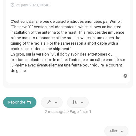
25 janv. 2023, 06:48
C'est écrit dans le peu de caractéristiques énoncées par Wimo :
"The new "S" version includes material which allows an isolated
installation of the antenna to the mast. This reduces the influence
of the mast to resonance of the radials, which in turn eases the
tuning of the radials. For the same reason a short cable with a
choke is included in the shipment."
En gros, sur la version "S", il doit y avoir des entretoises ou
fixations isolantes entre le mât et l'antenne et un câble enroulé sur
lui-même avec éventuellement une ferrite pour réduire le courant
de gaine.
H
a
u
t
Répondre
2 messages • Page
1
sur
1
Aller