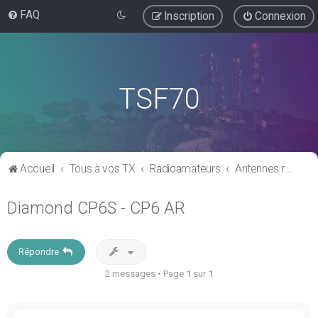
FAQ
Inscription
Connexion
TSF70
Accueil
Tous à vos TX
Radioamateurs
Antennes radioamateurs
Diamond CP6S - CP6 AR
Répondre
2 messages • Page
1
sur
1