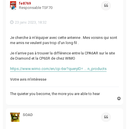
fe8769
Citation
Responsable TSF70
23 janv. 2023, 18:32
Je cherche à m'équiper avec cette antenne . Mes voisins qui sont
me amis ne veulent pas trop d'un long fil .
Je n'arrive pas à trouver la différence entre la CPA6AR sur le site
de Diamond et la CP6SR de chez WIMO
https://www.wimo.com/en/cp-6sr?queryID= ... n_products
Votre avis m'intéresse
The quieter you become, the more you are able to hear
H
a
u
t
SOAD
Citation