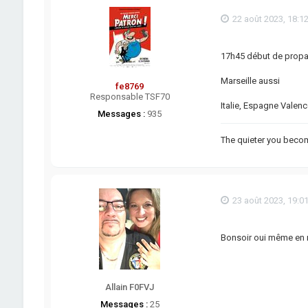
22 août 2023, 18:1
17h45 début de propag
Marseille aussi
fe8769
Responsable TSF70
Italie, Espagne Valenc
Messages :
935
The quieter you becom
23 août 2023, 19:0
Bonsoir oui même en m
Allain F0FVJ
Messages :
25