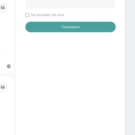
Citation
Se souvenir de moi
H
a
u
t
Citation