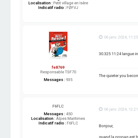
Localisation :
Petit village en Isère
Indicatif radio :
FØFVJ
06 janv. 2024, 11:25
30.325 11:24 langue i
fe8769
Responsable TSF70
The quieter you becom
Messages :
935
F6FLC
06 janv. 2024, 12:21
Messages :
450
Localisation :
Alpes Maritimes
Indicatif radio :
F6FLC
Bonjour,
quand la propag est b