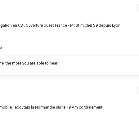
2
ation en CB . Ouverture ouest France - Mt St michel S9 depuis Lyon .
e
e, the more you are able to hear
1
obile j écoutais la Normandie sur le 19 Am cordialement