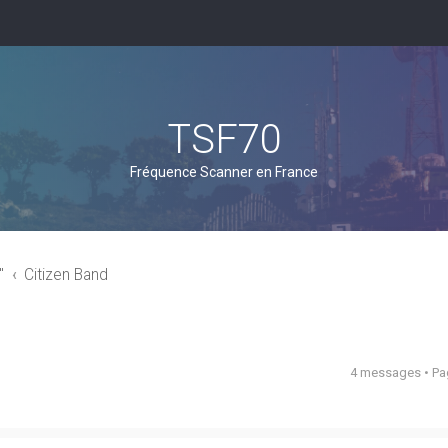
TSF70
Fréquence Scanner en France
"
Citizen Band
4 messages • P