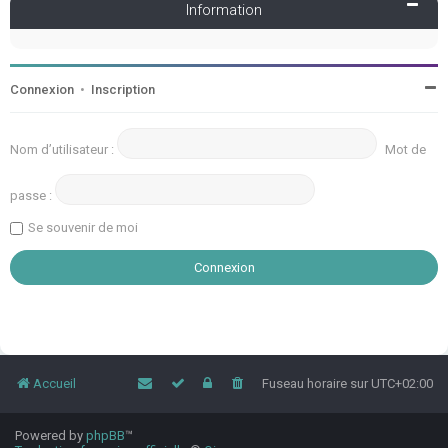
Information
Connexion
•
Inscription
Nom d’utilisateur :
Mot de
passe :
Se souvenir de moi
Accueil
Fuseau horaire sur
UTC+02:00
Powered by
phpBB
™