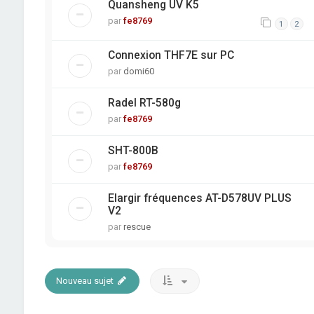
Quansheng UV K5
par
fe8769
1
2
Connexion THF7E sur PC
par
domi60
Radel RT-580g
par
fe8769
SHT-800B
par
fe8769
Elargir fréquences AT-D578UV PLUS
V2
par
rescue
Nouveau sujet