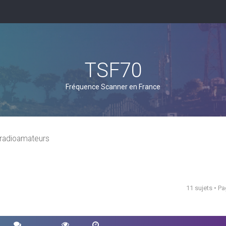
TSF70
Fréquence Scanner en France
radioamateurs
11 sujets • P