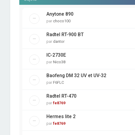
Anytone 890
par
choco100
Radtel RT-900 BT
par
dantor
IC-2730E
par
Nico38
Baofeng DM 32 UV et UV-32
par
F6FLC
Radtel RT-470
par
fe8769
Hermes lite 2
par
fe8769