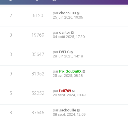
par
choco100
2
6120
25 juin 2026, 19:06
par
dantor
0
19769
04 août 2025, 17:30
par
F6FLC
3
35647
28 juin 2025, 14:18
par
Pix GouDuRX
9
81952
25 avr. 2025, 08:28
par
fe8769
5
52252
20 sept. 2024, 18:49
par
Jackouille
3
37546
08 sept. 2024, 12:09