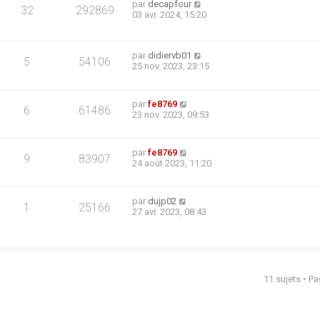
par
decapfour
32
292869
03 avr. 2024, 15:20
par
didiervb01
5
54106
25 nov. 2023, 23:15
par
fe8769
6
61486
23 nov. 2023, 09:53
par
fe8769
9
83907
24 août 2023, 11:20
par
dujp02
1
25166
27 avr. 2023, 08:43
11 sujets • P