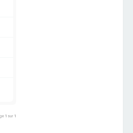
age
1
sur
1