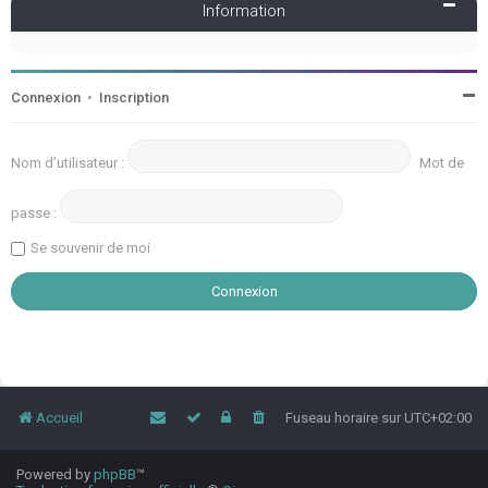
Information
Connexion
•
Inscription
Nom d’utilisateur :
Mot de
passe :
Se souvenir de moi
Accueil
Fuseau horaire sur
UTC+02:00
Powered by
phpBB
™