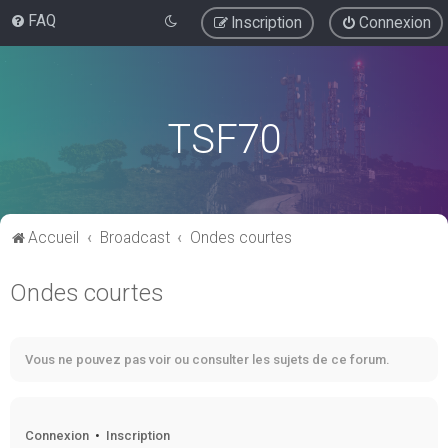
FAQ
Inscription
Connexion
TSF70
Accueil
Broadcast
Ondes courtes
Ondes courtes
Vous ne pouvez pas voir ou consulter les sujets de ce forum.
Connexion
•
Inscription