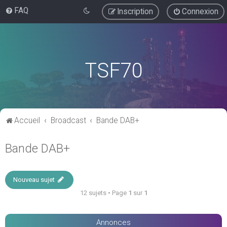
FAQ
Inscription
Connexion
TSF70
Accueil
Broadcast
Bande DAB+
Bande DAB+
Nouveau sujet
12 sujets • Page
1
sur
1
Annonces