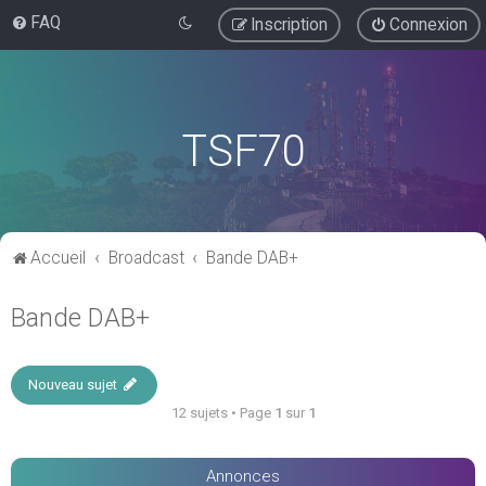
FAQ
Inscription
Connexion
TSF70
Accueil
Broadcast
Bande DAB+
Bande DAB+
Nouveau sujet
12 sujets • Page
1
sur
1
Annonces