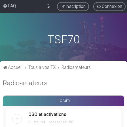
FAQ
Inscription
Connexion
TSF70
Accueil
Tous à vos TX
Radioamateurs
Radioamateurs
Forum
QSO et activations
Sujets :
21
Messages :
50