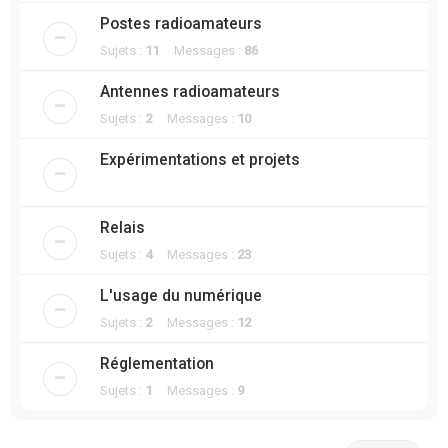
Postes radioamateurs
Sujets :
11
Messages :
86
Antennes radioamateurs
Sujets :
2
Messages :
10
Expérimentations et projets
Relais
Sujets :
4
Messages :
23
L'usage du numérique
Sujets :
2
Messages :
12
Réglementation
Sujets :
1
Messages :
9