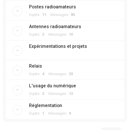
Postes radioamateurs
Sujets :
11
Messages :
86
Antennes radioamateurs
Sujets :
2
Messages :
10
Expérimentations et projets
Relais
Sujets :
4
Messages :
23
L'usage du numérique
Sujets :
2
Messages :
12
Réglementation
Sujets :
1
Messages :
9