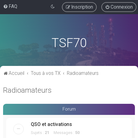
FAQ
Inscription
Connexion
TSF70
Accueil
Tous à vos TX
Radioamateurs
Radioamateurs
Forum
QSO et activations
Sujets :
21
Messages :
50