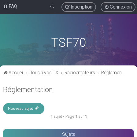
FAQ
Inscription
Connexion
TSF70
Accueil
Tous à vos TX
Radioamateurs
Réglementation
Réglementation
Nouveau sujet
1 sujet • Page
1
sur
1
Sujets