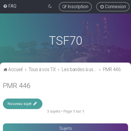
FAQ
Inscription
Connexion
TSF70
Accueil
Tous à vos TX
Les bandes à usage "libre"
PMR 446
PMR 446
Nouveau sujet
3 sujets • Page
1
sur
1
Sujets