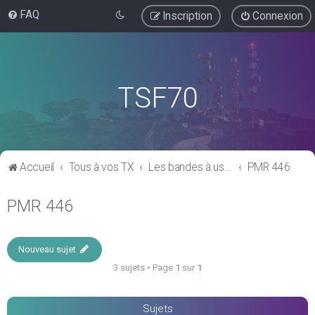
FAQ
Inscription
Connexion
TSF70
Accueil
Tous à vos TX
Les bandes à usage "libre"
PMR 446
PMR 446
Nouveau sujet
3 sujets • Page
1
sur
1
Sujets