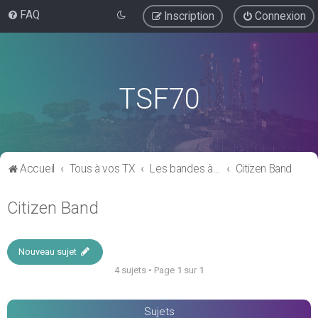
FAQ
Inscription
Connexion
TSF70
Accueil
Tous à vos TX
Les bandes à usage "libre"
Citizen Band
Citizen Band
Nouveau sujet
4 sujets • Page
1
sur
1
Sujets