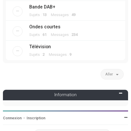
Bande DAB+
Sujets :
13
Messages :
49
Ondes courtes
Sujets :
61
Messages :
234
Télévision
Sujets :
2
Messages :
9
Aller
Information
Connexion
•
Inscription