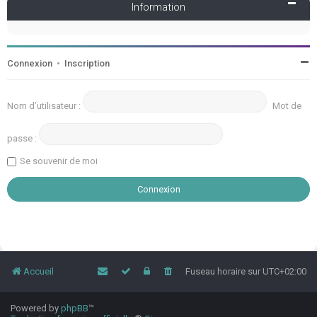
Information
Connexion
•
Inscription
Nom d’utilisateur :
Mot de
passe :
Se souvenir de moi
Accueil
Fuseau horaire sur
UTC+02:00
Powered by
phpBB
™