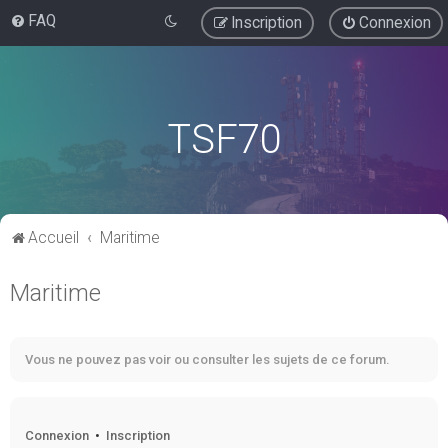
FAQ
Inscription
Connexion
TSF70
Accueil
Maritime
Maritime
Vous ne pouvez pas voir ou consulter les sujets de ce forum.
Connexion
•
Inscription