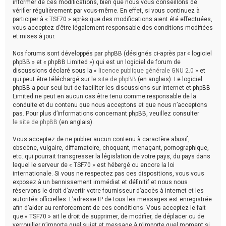
informer de ces modifications, bien que nous vous conseillons de
vérifier régulièrement par vous-même. En effet, si vous continuez à
participer à « TSF70 » après que des modifications aient été effectuées,
vous acceptez d’être légalement responsable des conditions modifiées
et mises à jour.
Nos forums sont développés par phpBB (désignés ci-après par « logiciel
phpBB » et « phpBB Limited ») qui est un logiciel de forum de
discussions déclaré sous la «
licence publique générale GNU 2.0
» et
qui peut être téléchargé sur
le site de phpBB
(en anglais). Le logiciel
phpBB a pour seul but de faciliter les discussions sur internet et phpBB
Limited ne peut en aucun cas être tenu comme responsable de la
conduite et du contenu que nous acceptons et que nous n’acceptons
pas. Pour plus d’informations concernant phpBB, veuillez consulter
le site de phpBB
(en anglais).
Vous acceptez de ne publier aucun contenu à caractère abusif,
obscène, vulgaire, diffamatoire, choquant, menaçant, pornographique,
etc. qui pourrait transgresser la législation de votre pays, du pays dans
lequel le serveur de « TSF70 » est hébergé ou encore la loi
internationale. Si vous ne respectez pas ces dispositions, vous vous
exposez à un bannissement immédiat et définitif et nous nous
réservons le droit d’avertir votre fournisseur d’accès à internet et les
autorités officielles. L’adresse IP de tous les messages est enregistrée
afin d’aider au renforcement de ces conditions. Vous acceptez le fait
que « TSF70 » ait le droit de supprimer, de modifier, de déplacer ou de
verrouiller n’importe quel sujet et message à n’importe quel moment si