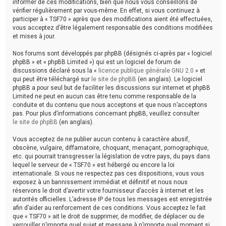
informer de ces modifications, bien que nous vous conseillons de
vérifier régulièrement par vous-même. En effet, si vous continuez à
participer à « TSF70 » après que des modifications aient été effectuées,
vous acceptez d’être légalement responsable des conditions modifiées
et mises à jour.
Nos forums sont développés par phpBB (désignés ci-après par « logiciel
phpBB » et « phpBB Limited ») qui est un logiciel de forum de
discussions déclaré sous la «
licence publique générale GNU 2.0
» et
qui peut être téléchargé sur
le site de phpBB
(en anglais). Le logiciel
phpBB a pour seul but de faciliter les discussions sur internet et phpBB
Limited ne peut en aucun cas être tenu comme responsable de la
conduite et du contenu que nous acceptons et que nous n’acceptons
pas. Pour plus d’informations concernant phpBB, veuillez consulter
le site de phpBB
(en anglais).
Vous acceptez de ne publier aucun contenu à caractère abusif,
obscène, vulgaire, diffamatoire, choquant, menaçant, pornographique,
etc. qui pourrait transgresser la législation de votre pays, du pays dans
lequel le serveur de « TSF70 » est hébergé ou encore la loi
internationale. Si vous ne respectez pas ces dispositions, vous vous
exposez à un bannissement immédiat et définitif et nous nous
réservons le droit d’avertir votre fournisseur d’accès à internet et les
autorités officielles. L’adresse IP de tous les messages est enregistrée
afin d’aider au renforcement de ces conditions. Vous acceptez le fait
que « TSF70 » ait le droit de supprimer, de modifier, de déplacer ou de
verrouiller n’importe quel sujet et message à n’importe quel moment si