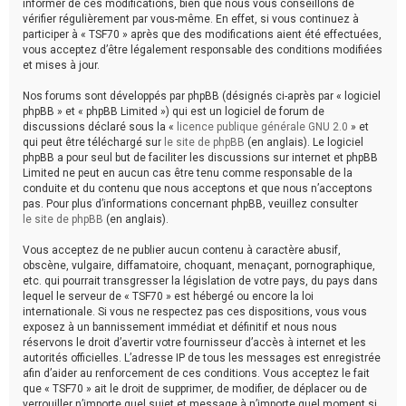
informer de ces modifications, bien que nous vous conseillons de
vérifier régulièrement par vous-même. En effet, si vous continuez à
participer à « TSF70 » après que des modifications aient été effectuées,
vous acceptez d’être légalement responsable des conditions modifiées
et mises à jour.
Nos forums sont développés par phpBB (désignés ci-après par « logiciel
phpBB » et « phpBB Limited ») qui est un logiciel de forum de
discussions déclaré sous la «
licence publique générale GNU 2.0
» et
qui peut être téléchargé sur
le site de phpBB
(en anglais). Le logiciel
phpBB a pour seul but de faciliter les discussions sur internet et phpBB
Limited ne peut en aucun cas être tenu comme responsable de la
conduite et du contenu que nous acceptons et que nous n’acceptons
pas. Pour plus d’informations concernant phpBB, veuillez consulter
le site de phpBB
(en anglais).
Vous acceptez de ne publier aucun contenu à caractère abusif,
obscène, vulgaire, diffamatoire, choquant, menaçant, pornographique,
etc. qui pourrait transgresser la législation de votre pays, du pays dans
lequel le serveur de « TSF70 » est hébergé ou encore la loi
internationale. Si vous ne respectez pas ces dispositions, vous vous
exposez à un bannissement immédiat et définitif et nous nous
réservons le droit d’avertir votre fournisseur d’accès à internet et les
autorités officielles. L’adresse IP de tous les messages est enregistrée
afin d’aider au renforcement de ces conditions. Vous acceptez le fait
que « TSF70 » ait le droit de supprimer, de modifier, de déplacer ou de
verrouiller n’importe quel sujet et message à n’importe quel moment si