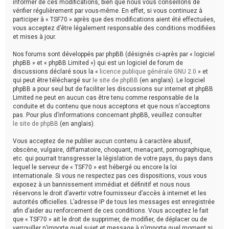
informer de ces modifications, bien que nous vous conseillons de
vérifier régulièrement par vous-même. En effet, si vous continuez à
participer à « TSF70 » après que des modifications aient été effectuées,
vous acceptez d’être légalement responsable des conditions modifiées
et mises à jour.
Nos forums sont développés par phpBB (désignés ci-après par « logiciel
phpBB » et « phpBB Limited ») qui est un logiciel de forum de
discussions déclaré sous la «
licence publique générale GNU 2.0
» et
qui peut être téléchargé sur
le site de phpBB
(en anglais). Le logiciel
phpBB a pour seul but de faciliter les discussions sur internet et phpBB
Limited ne peut en aucun cas être tenu comme responsable de la
conduite et du contenu que nous acceptons et que nous n’acceptons
pas. Pour plus d’informations concernant phpBB, veuillez consulter
le site de phpBB
(en anglais).
Vous acceptez de ne publier aucun contenu à caractère abusif,
obscène, vulgaire, diffamatoire, choquant, menaçant, pornographique,
etc. qui pourrait transgresser la législation de votre pays, du pays dans
lequel le serveur de « TSF70 » est hébergé ou encore la loi
internationale. Si vous ne respectez pas ces dispositions, vous vous
exposez à un bannissement immédiat et définitif et nous nous
réservons le droit d’avertir votre fournisseur d’accès à internet et les
autorités officielles. L’adresse IP de tous les messages est enregistrée
afin d’aider au renforcement de ces conditions. Vous acceptez le fait
que « TSF70 » ait le droit de supprimer, de modifier, de déplacer ou de
verrouiller n’importe quel sujet et message à n’importe quel moment si