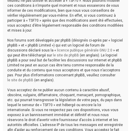
veuillez ne pas utiliser et accéder à « TSF70 ». Nous pouvons modifier
ces conditions à n’importe quel moment et nous essaierons de vous
informer de ces modifications, bien que nous vous conseillons de
vérifier régulièrement par vous-même. En effet, si vous continuez à
participer à « TSF70 » après que des modifications aient été effectuées,
vous acceptez d’être légalement responsable des conditions modifiées
et mises à jour.
Nos forums sont développés par phpBB (désignés ci-après par « logiciel
phpBB » et « phpBB Limited ») qui est un logiciel de forum de
discussions déclaré sous la «
licence publique générale GNU 2.0
» et
qui peut être téléchargé sur
le site de phpBB
(en anglais). Le logiciel
phpBB a pour seul but de faciliter les discussions sur internet et phpBB
Limited ne peut en aucun cas être tenu comme responsable de la
conduite et du contenu que nous acceptons et que nous n’acceptons
pas. Pour plus d’informations concernant phpBB, veuillez consulter
le site de phpBB
(en anglais).
Vous acceptez de ne publier aucun contenu à caractère abusif,
obscène, vulgaire, diffamatoire, choquant, menaçant, pornographique,
etc. qui pourrait transgresser la législation de votre pays, du pays dans
lequel le serveur de « TSF70 » est hébergé ou encore la loi
internationale. Si vous ne respectez pas ces dispositions, vous vous
exposez à un bannissement immédiat et définitif et nous nous
réservons le droit d’avertir votre fournisseur d’accès à internet et les
autorités officielles. L’adresse IP de tous les messages est enregistrée
afin d’aider au renforcement de ces conditions. Vous acceptez le fait