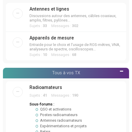
Antennes et lignes
Discussions autour des antennes, câbles coaxiaux,
amplis, filtres, pylônes...
Sujets :
33
Messages :
302
Appareils de mesure
Entraide pour le choix et l'usage de ROS-mètres, VNA,
analyseurs de spectre, oscilloscopes...
Sujets :
10
Messages :
68
Tous à vos TX
Radioamateurs
Sujets :
41
Messages :
190
Sous-forums :
QSO et activations
Postes radioamateurs
Antennes radioamateurs
Expérimentations et projets
Relais