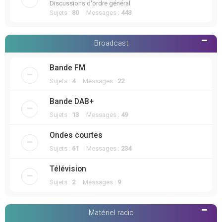
Discussions d'ordre général
Sujets :
80
Messages :
448
Broadcast
Bande FM
Sujets :
4
Messages :
22
Bande DAB+
Sujets :
13
Messages :
49
Ondes courtes
Sujets :
61
Messages :
234
Télévision
Sujets :
2
Messages :
9
Matériel radio