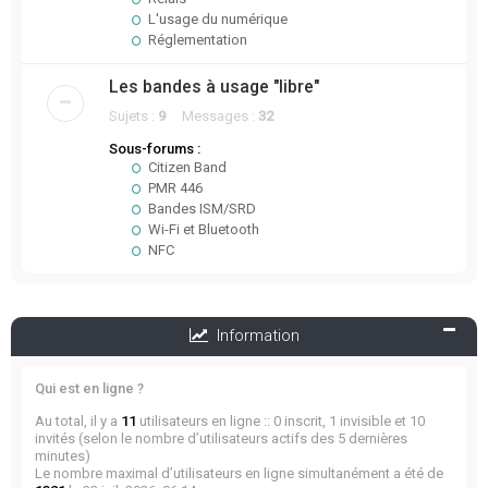
L'usage du numérique
Réglementation
Les bandes à usage "libre"
Sujets :
9
Messages :
32
Sous-forums :
Citizen Band
PMR 446
Bandes ISM/SRD
Wi-Fi et Bluetooth
NFC
Information
Qui est en ligne ?
Au total, il y a
11
utilisateurs en ligne :: 0 inscrit, 1 invisible et 10
invités (selon le nombre d’utilisateurs actifs des 5 dernières
minutes)
Le nombre maximal d’utilisateurs en ligne simultanément a été de