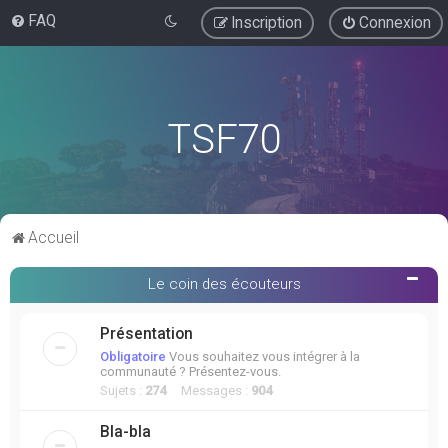
FAQ
Inscription
Connexion
TSF70
Accueil
Le coin des écouteurs
Présentation
Obligatoire
Vous souhaitez vous intégrer à la
communauté ? Présentez-vous.
Sujets :
274
Messages :
904
Bla-bla