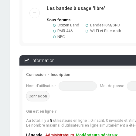
Les bandes à usage "libre"
Sous-forums :
Citizen Band
Bandes ISM/SRD
PMR 446
Wi-Fi et Bluetooth
NFC
Information
Connexion
•
Inscription
Nom d’utilisateur :
Mot de passe :
Qui est en ligne ?
Au total, il y a
8
utilisateurs en ligne :: 0 inscrit, 0 invisible et 8
Le nombre maximal d’utilisateurs en ligne simultanément a été
Légende :
Administrateurs
,
Modérateurs généraux