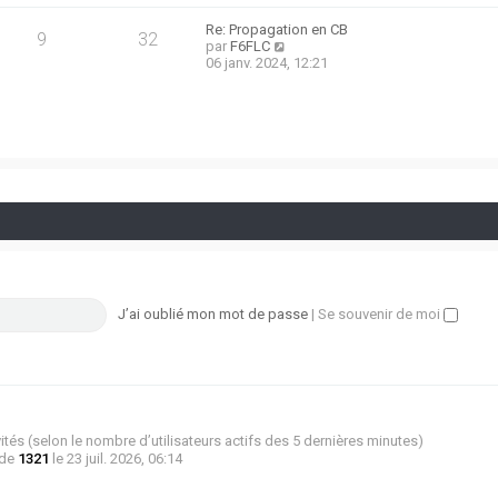
e
g
r
e
Re: Propagation en CB
9
32
n
C
par
F6FLC
i
o
06 janv. 2024, 12:21
e
n
r
s
m
u
e
l
s
t
s
e
a
r
g
l
e
e
d
e
r
n
i
e
J’ai oublié mon mot de passe
|
Se souvenir de moi
r
m
e
s
s
a
g
 invités (selon le nombre d’utilisateurs actifs des 5 dernières minutes)
e
 de
1321
le 23 juil. 2026, 06:14