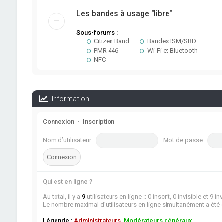
Les bandes à usage "libre"
Sous-forums :
Citizen Band
Bandes ISM/SRD
PMR 446
Wi-Fi et Bluetooth
NFC
Information
Connexion
•
Inscription
Nom d’utilisateur :
Mot de passe :
Qui est en ligne ?
Au total, il y a
9
utilisateurs en ligne :: 0 inscrit, 0 invisible et 9
Le nombre maximal d’utilisateurs en ligne simultanément a été
Légende :
Administrateurs
,
Modérateurs généraux