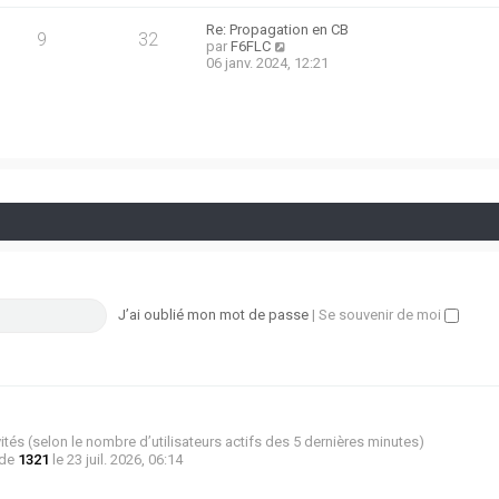
e
g
r
e
Re: Propagation en CB
9
32
n
C
par
F6FLC
i
o
06 janv. 2024, 12:21
e
n
r
s
m
u
e
l
s
t
s
e
a
r
g
l
e
e
d
e
r
n
i
e
J’ai oublié mon mot de passe
|
Se souvenir de moi
r
m
e
s
s
a
g
 invités (selon le nombre d’utilisateurs actifs des 5 dernières minutes)
e
 de
1321
le 23 juil. 2026, 06:14