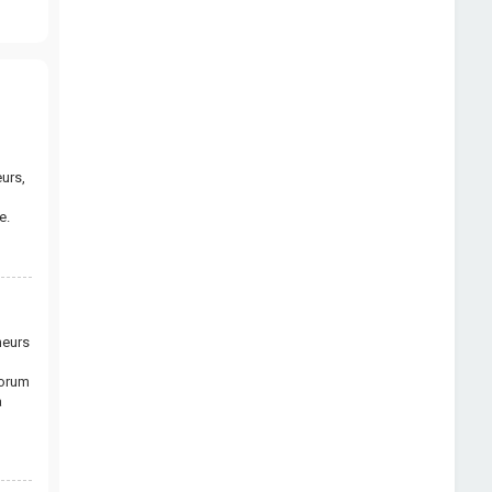
urs,
e.
neurs
forum
a