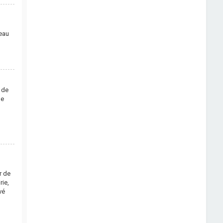
veau
 de
de
r de
ie,
vé