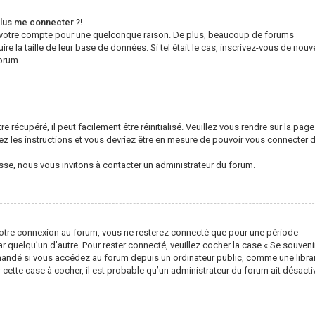
plus me connecter ?!
mé votre compte pour une quelconque raison. De plus, beaucoup de forums
ire la taille de leur base de données. Si tel était le cas, inscrivez-vous de nou
orum.
récupéré, il peut facilement être réinitialisé. Veuillez vous rendre sur la page
ez les instructions et vous devriez être en mesure de pouvoir vous connecter 
sse, nous vous invitons à contacter un administrateur du forum.
votre connexion au forum, vous ne resterez connecté que pour une période
ar quelqu’un d’autre. Pour rester connecté, veuillez cocher la case « Se souveni
mandé si vous accédez au forum depuis un ordinateur public, comme une librair
er cette case à cocher, il est probable qu’un administrateur du forum ait désacti