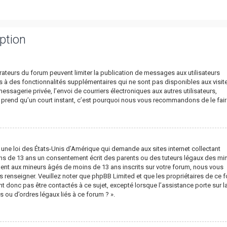
ption
trateurs du forum peuvent limiter la publication de messages aux utilisateurs
s à des fonctionnalités supplémentaires qui ne sont pas disponibles aux visite
 messagerie privée, l’envoi de courriers électroniques aux autres utilisateurs,
ous prend qu’un court instant, c’est pourquoi nous vous recommandons de le fair
t une loi des États-Unis d’Amérique qui demande aux sites internet collectant
ns de 13 ans un consentement écrit des parents ou des tuteurs légaux des mi
ment aux mineurs âgés de moins de 13 ans inscrits sur votre forum, nous vous
us renseigner. Veuillez noter que phpBB Limited et que les propriétaires de ce 
 donc pas être contactés à ce sujet, excepté lorsque l’assistance porte sur l
 ou d’ordres légaux liés à ce forum ? ».