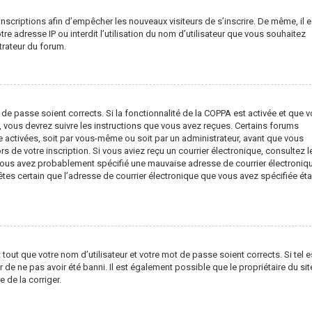
inscriptions afin d’empêcher les nouveaux visiteurs de s’inscrire. De même, il e
e adresse IP ou interdit l’utilisation du nom d’utilisateur que vous souhaitez
strateur du forum.
t de passe soient corrects. Si la fonctionnalité de la COPPA est activée et que 
, vous devrez suivre les instructions que vous avez reçues. Certains forums
e activées, soit par vous-même ou soit par un administrateur, avant que vous
rs de votre inscription. Si vous aviez reçu un courrier électronique, consultez l
, vous avez probablement spécifié une mauvaise adresse de courrier électroniq
us êtes certain que l’adresse de courrier électronique que vous avez spécifiée éta
out que votre nom d’utilisateur et votre mot de passe soient corrects. Si tel es
de ne pas avoir été banni. Il est également possible que le propriétaire du sit
e de la corriger.