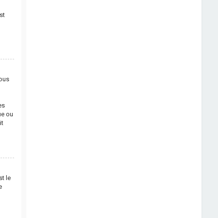
st
vous
es
ue ou
it
t le
e