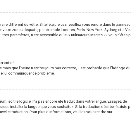
raire différent du vôtre. Si tel était le cas, veuillez vous rendre dans le panneau
ouver votre zone adéquate, par exemple Londres, Paris, New York, Sydney, etc. Veu
tres paramètres, n’est accessible qu’aux utilisateurs inscrits. Si vous n’êtes 
orrecte !
e mais que l’heure n’est toujours pas correcte, il est probable que l’horloge du
n de lui communiquer ce problème.
orum, soit le logiciel n’a pas encore été traduit dans votre langue. Essayez de
isse installer la langue que vous souhaitez. Si la traduction désirée n’existe p
velle traduction. Pour plus d’informations, veuillez vous rendre sur