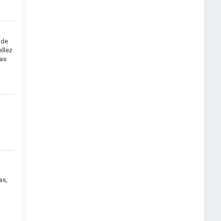
 de
illez
pas
as,