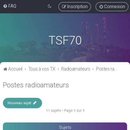
FAQ
Inscription
Connexion
TSF70
Accueil
Tous à vos TX
Radioamateurs
Postes radioamateurs
Postes radioamateurs
Nouveau sujet
11 sujets • Page
1
sur
1
Sujets