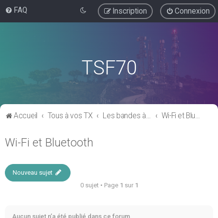
FAQ
Inscription
Connexion
TSF70
Accueil
Tous à vos TX
Les bandes à usage "libre"
Wi-Fi et Bluetooth
Wi-Fi et Bluetooth
Nouveau sujet
0 sujet • Page
1
sur
1
Aucun sujet n’a été publié dans ce forum.