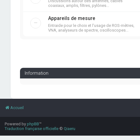
Discussions autour des antennes, câbles
coaxiaux, amplis, filtres, pylônes...
Appareils de mesure
Entraide pour le choix et l'usage de ROS-mètres,
VNA, analyseurs de spectre, oscilloscopes...
Information
Accueil
Powered by
phpBB
™
Traduction française officielle
©
Qiaeru