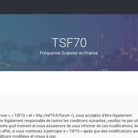
TSF70
Fréquence Scanner en France
 nos », « TSF70 » et « http://tsf70.fr/forum »), vous acceptez d’être légalement
e légalement responsable de toutes les conditions suivantes, veuillez ne pas util
porte quel moment et nous essaierons de vous informer de ces modifications, b
effet, si vous continuez à participer à « TSF70 » après que des modifications aie
itions modifiées et mises à jour.