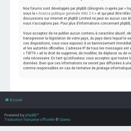
Nos forums sont développés par phpBB (désignés ci-après par « logi
sous la «
licence publique générale GNU 2.0
» et qui peut être télé
discussions sur internet et phpBB Limited ne peut en aucun cas 
nous n’acceptons pas. Pour plus d’informations concernant phpBB,
Vous acceptez de ne publier aucun contenu à caractère abusif, obs
transgresser la législation de votre pays, du pays dans lequel le s
ces dispositions, vous vous exposez à un bannissement immédiat et 
et les autorités officielles. L’adresse IP de tous les messages est
« TSF70 » ait le droit de supprimer, de modifier, de déplacer ou de
cela nécessaire. En tant qu’utilisateur, vous acceptez que toutes
données. Bien que ces informations ne seront pas diffusées à une 
comme responsables en cas de tentative de piratage informatiqu
Accueil
Powered by
phpBB
™
Traduction française officielle
©
Qiaeru