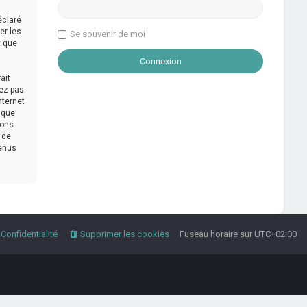
éclaré
er les
Se souvenir de moi
t que
ait
tez pas
nternet
 que
mons
 de
tenus
Confidentialité
Supprimer les cookies
Fuseau horaire sur
UTC+02:00