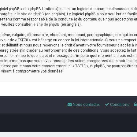
ciel phpBB » et « phpBB Limited ») qui est un logiciel de forum de discussions d
chargé sur
le site de phpBB
(en anglais). Le logiciel phpBB a pour seul but de facilit
être tenu comme responsable de la conduite et du contenu que nous acceptons e
 veuillez consulter
le site de phpBB
(en anglais).
cène, vulgaire, diffamatoire, choquant, menaçant, pornographique, etc. qui pourr
erveur de « TSF70 » est hébergé ou encore la loi internationale. Si vous ne respec
définitif et nous nous réservons le droit d’avertir votre fournisseur d’accès à i
 enregistrée afin d’aider au renforcement de ces conditions. Vous acceptez le fait
 verrouiller n’importe quel sujet et message à n’importe quel moment si nous esti
 les informations que vous avez renseignées soient enregistrées dans notre base
tierce partie sans votre consentement, ni « TSF70 », ni phpBB, ne pourront être 
e visant à compromettre vos données.
Nous contacter
Conditions