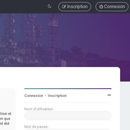
Inscription
Connexion
Connexion
•
Inscription
Nom d’utilisateur :
iser et
ien que
nt été
Mot de passe :