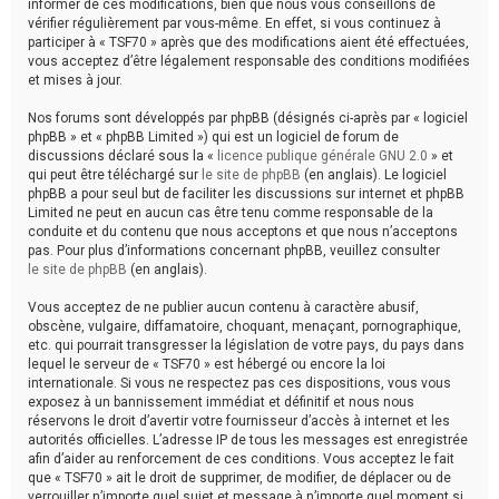
informer de ces modifications, bien que nous vous conseillons de
vérifier régulièrement par vous-même. En effet, si vous continuez à
participer à « TSF70 » après que des modifications aient été effectuées,
vous acceptez d’être légalement responsable des conditions modifiées
et mises à jour.
Nos forums sont développés par phpBB (désignés ci-après par « logiciel
phpBB » et « phpBB Limited ») qui est un logiciel de forum de
discussions déclaré sous la «
licence publique générale GNU 2.0
» et
qui peut être téléchargé sur
le site de phpBB
(en anglais). Le logiciel
phpBB a pour seul but de faciliter les discussions sur internet et phpBB
Limited ne peut en aucun cas être tenu comme responsable de la
conduite et du contenu que nous acceptons et que nous n’acceptons
pas. Pour plus d’informations concernant phpBB, veuillez consulter
le site de phpBB
(en anglais).
Vous acceptez de ne publier aucun contenu à caractère abusif,
obscène, vulgaire, diffamatoire, choquant, menaçant, pornographique,
etc. qui pourrait transgresser la législation de votre pays, du pays dans
lequel le serveur de « TSF70 » est hébergé ou encore la loi
internationale. Si vous ne respectez pas ces dispositions, vous vous
exposez à un bannissement immédiat et définitif et nous nous
réservons le droit d’avertir votre fournisseur d’accès à internet et les
autorités officielles. L’adresse IP de tous les messages est enregistrée
afin d’aider au renforcement de ces conditions. Vous acceptez le fait
que « TSF70 » ait le droit de supprimer, de modifier, de déplacer ou de
verrouiller n’importe quel sujet et message à n’importe quel moment si