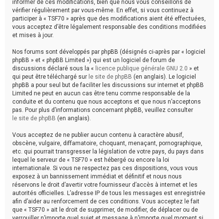
informer de ces modifications, bien que nous vous conseillons de
vérifier régulièrement par vous-même. En effet, si vous continuez à
participer à « TSF70 » après que des modifications aient été effectuées,
vous acceptez d’être légalement responsable des conditions modifiées
et mises à jour.
Nos forums sont développés par phpBB (désignés ci-après par « logiciel
phpBB » et « phpBB Limited ») qui est un logiciel de forum de
discussions déclaré sous la «
licence publique générale GNU 2.0
» et
qui peut être téléchargé sur
le site de phpBB
(en anglais). Le logiciel
phpBB a pour seul but de faciliter les discussions sur internet et phpBB
Limited ne peut en aucun cas être tenu comme responsable de la
conduite et du contenu que nous acceptons et que nous n’acceptons
pas. Pour plus d’informations concernant phpBB, veuillez consulter
le site de phpBB
(en anglais).
Vous acceptez de ne publier aucun contenu à caractère abusif,
obscène, vulgaire, diffamatoire, choquant, menaçant, pornographique,
etc. qui pourrait transgresser la législation de votre pays, du pays dans
lequel le serveur de « TSF70 » est hébergé ou encore la loi
internationale. Si vous ne respectez pas ces dispositions, vous vous
exposez à un bannissement immédiat et définitif et nous nous
réservons le droit d’avertir votre fournisseur d’accès à internet et les
autorités officielles. L’adresse IP de tous les messages est enregistrée
afin d’aider au renforcement de ces conditions. Vous acceptez le fait
que « TSF70 » ait le droit de supprimer, de modifier, de déplacer ou de
verrouiller n’importe quel sujet et message à n’importe quel moment si