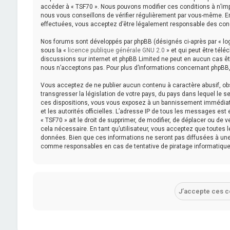
accéder à « TSF70 ». Nous pouvons modifier ces conditions à n’im
nous vous conseillons de vérifier régulièrement par vous-même. En 
effectuées, vous acceptez d’être légalement responsable des cond
Nos forums sont développés par phpBB (désignés ci-après par « logi
sous la «
licence publique générale GNU 2.0
» et qui peut être télé
discussions sur internet et phpBB Limited ne peut en aucun cas 
nous n’acceptons pas. Pour plus d’informations concernant phpBB,
Vous acceptez de ne publier aucun contenu à caractère abusif, obs
transgresser la législation de votre pays, du pays dans lequel le s
ces dispositions, vous vous exposez à un bannissement immédiat et 
et les autorités officielles. L’adresse IP de tous les messages est
« TSF70 » ait le droit de supprimer, de modifier, de déplacer ou de
cela nécessaire. En tant qu’utilisateur, vous acceptez que toutes
données. Bien que ces informations ne seront pas diffusées à une 
comme responsables en cas de tentative de piratage informatiqu