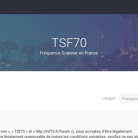
TSF70
Fréquence Scanner en France
Langue :
 nos », « TSF70 » et « http://tsf70.fr/forum »), vous acceptez d’être légalement
e légalement responsable de toutes les conditions suivantes, veuillez ne pas util