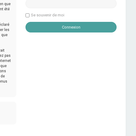
ien que
nt été
Se souvenir de moi
éclaré
er les
t que
ait
tez pas
nternet
 que
mons
 de
tenus