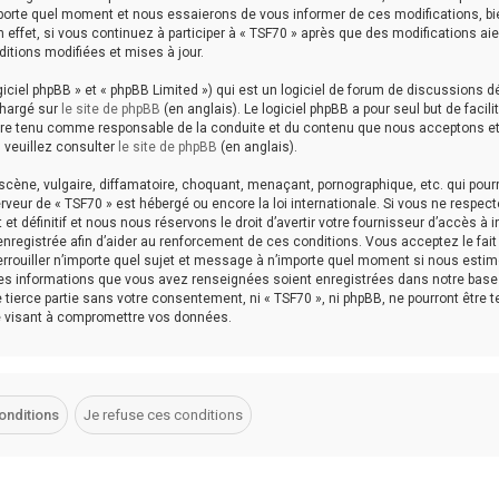
porte quel moment et nous essaierons de vous informer de ces modifications, b
effet, si vous continuez à participer à « TSF70 » après que des modifications aie
itions modifiées et mises à jour.
ciel phpBB » et « phpBB Limited ») qui est un logiciel de forum de discussions d
chargé sur
le site de phpBB
(en anglais). Le logiciel phpBB a pour seul but de facilit
être tenu comme responsable de la conduite et du contenu que nous acceptons e
 veuillez consulter
le site de phpBB
(en anglais).
cène, vulgaire, diffamatoire, choquant, menaçant, pornographique, etc. qui pourr
erveur de « TSF70 » est hébergé ou encore la loi internationale. Si vous ne respec
définitif et nous nous réservons le droit d’avertir votre fournisseur d’accès à i
 enregistrée afin d’aider au renforcement de ces conditions. Vous acceptez le fait
 verrouiller n’importe quel sujet et message à n’importe quel moment si nous esti
 les informations que vous avez renseignées soient enregistrées dans notre base
tierce partie sans votre consentement, ni « TSF70 », ni phpBB, ne pourront être 
e visant à compromettre vos données.