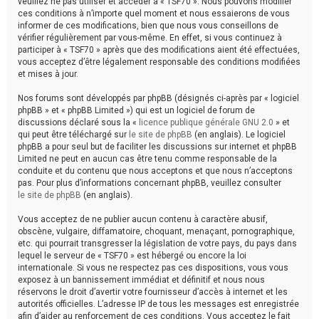
veuillez ne pas utiliser et accéder à « TSF70 ». Nous pouvons modifier
ces conditions à n’importe quel moment et nous essaierons de vous
informer de ces modifications, bien que nous vous conseillons de
vérifier régulièrement par vous-même. En effet, si vous continuez à
participer à « TSF70 » après que des modifications aient été effectuées,
vous acceptez d’être légalement responsable des conditions modifiées
et mises à jour.
Nos forums sont développés par phpBB (désignés ci-après par « logiciel
phpBB » et « phpBB Limited ») qui est un logiciel de forum de
discussions déclaré sous la «
licence publique générale GNU 2.0
» et
qui peut être téléchargé sur
le site de phpBB
(en anglais). Le logiciel
phpBB a pour seul but de faciliter les discussions sur internet et phpBB
Limited ne peut en aucun cas être tenu comme responsable de la
conduite et du contenu que nous acceptons et que nous n’acceptons
pas. Pour plus d’informations concernant phpBB, veuillez consulter
le site de phpBB
(en anglais).
Vous acceptez de ne publier aucun contenu à caractère abusif,
obscène, vulgaire, diffamatoire, choquant, menaçant, pornographique,
etc. qui pourrait transgresser la législation de votre pays, du pays dans
lequel le serveur de « TSF70 » est hébergé ou encore la loi
internationale. Si vous ne respectez pas ces dispositions, vous vous
exposez à un bannissement immédiat et définitif et nous nous
réservons le droit d’avertir votre fournisseur d’accès à internet et les
autorités officielles. L’adresse IP de tous les messages est enregistrée
afin d’aider au renforcement de ces conditions. Vous acceptez le fait