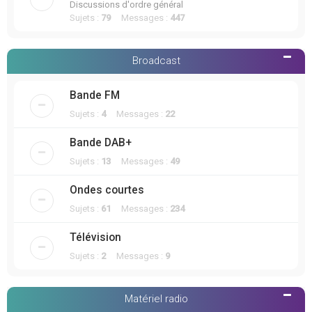
Discussions d'ordre général
Sujets :
79
Messages :
447
Broadcast
Bande FM
Sujets :
4
Messages :
22
Bande DAB+
Sujets :
13
Messages :
49
Ondes courtes
Sujets :
61
Messages :
234
Télévision
Sujets :
2
Messages :
9
Matériel radio