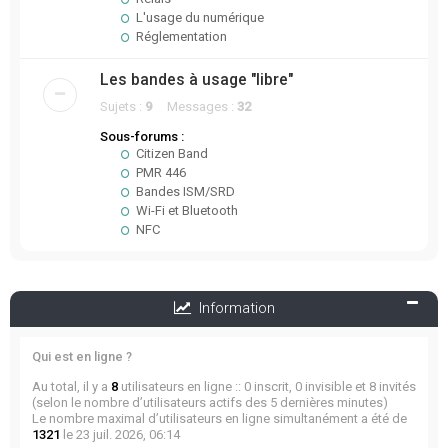
L'usage du numérique
Réglementation
Les bandes à usage "libre"
Sujets :
9
Messages :
32
Sous-forums :
Citizen Band
PMR 446
Bandes ISM/SRD
Wi-Fi et Bluetooth
NFC
Information
Qui est en ligne ?
Au total, il y a
8
utilisateurs en ligne :: 0 inscrit, 0 invisible et 8 invités
(selon le nombre d’utilisateurs actifs des 5 dernières minutes)
Le nombre maximal d’utilisateurs en ligne simultanément a été de
1321
le 23 juil. 2026, 06:14