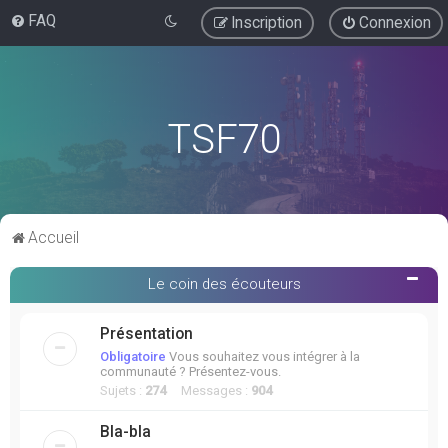
FAQ
Inscription
Connexion
TSF70
Accueil
Le coin des écouteurs
Présentation
Obligatoire
Vous souhaitez vous intégrer à la
communauté ? Présentez-vous.
Sujets :
274
Messages :
904
Bla-bla