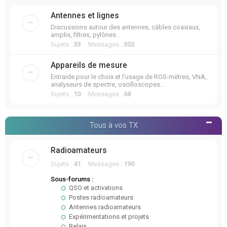
Antennes et lignes
Discussions autour des antennes, câbles coaxiaux,
amplis, filtres, pylônes...
Sujets :
33
Messages :
302
Appareils de mesure
Entraide pour le choix et l'usage de ROS-mètres, VNA,
analyseurs de spectre, oscilloscopes...
Sujets :
10
Messages :
68
Tous à vos TX
Radioamateurs
Sujets :
41
Messages :
190
Sous-forums :
QSO et activations
Postes radioamateurs
Antennes radioamateurs
Expérimentations et projets
Relais