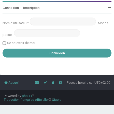
Connexion
•
Inscription
Nom d’utilisateur :
Mot de
passe :
Se souvenir de moi
Accueil
Fuseau horaire sur
UTC+02:00
Powered by
phpBB
™
Traduction française officielle
©
Qiaeru