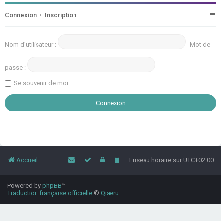
Connexion
•
Inscription
Nom d’utilisateur :
Mot de
passe :
Se souvenir de moi
Accueil
Fuseau horaire sur
UTC+02:00
Powered by
phpBB
™
Traduction française officielle
©
Qiaeru