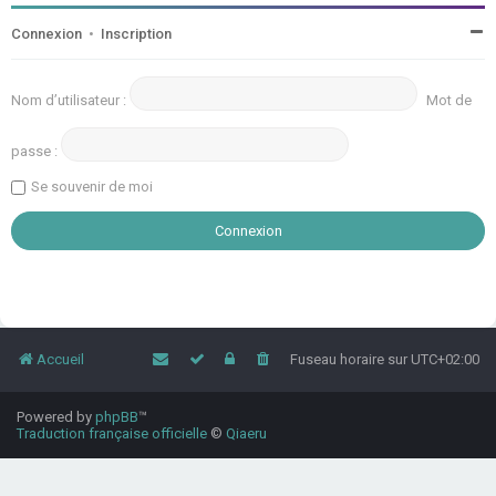
Connexion
•
Inscription
Nom d’utilisateur :
Mot de
passe :
Se souvenir de moi
Accueil
Fuseau horaire sur
UTC+02:00
Powered by
phpBB
™
Traduction française officielle
©
Qiaeru